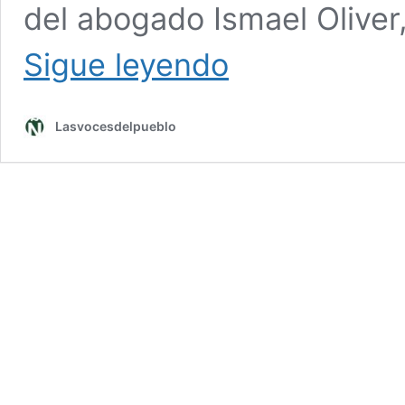
del abogado Ismael Oliver,
Leire
Sigue leyendo
Díez
intentó
conseguir
Lasvocesdelpueblo
una
entrevista
con
Banco
de
España