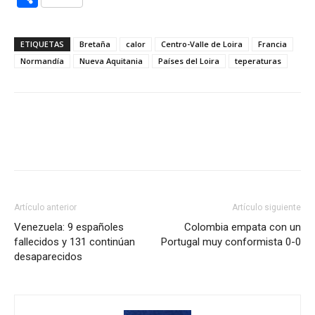
ETIQUETAS
Bretaña
calor
Centro-Valle de Loira
Francia
Normandía
Nueva Aquitania
Países del Loira
teperaturas
Artículo anterior
Artículo siguiente
Venezuela: 9 españoles
Colombia empata con un
fallecidos y 131 continúan
Portugal muy conformista 0-0
desaparecidos