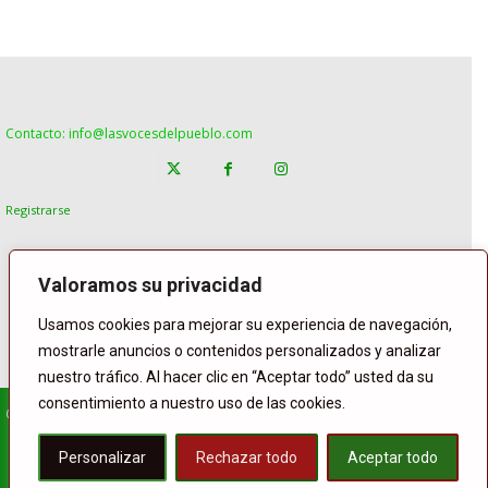
Contacto: info@lasvocesdelpueblo.com
Registrarse
Valoramos su privacidad
Usamos cookies para mejorar su experiencia de navegación,
mostrarle anuncios o contenidos personalizados y analizar
nuestro tráfico. Al hacer clic en “Aceptar todo” usted da su
consentimiento a nuestro uso de las cookies.
© Copyright Lasvocesdelpueblo
Homepage
POLÍTICA
ESPAÑA
GENTE
INTERNACIONAL
Personalizar
Rechazar todo
Aceptar todo
DEPORTE
El Tiempo
Lasvoces
Facebook
Twitter
Buffer
WhatsApp
Compartir