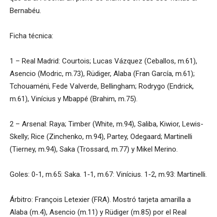
Bernabéu.
Ficha técnica:
1 – Real Madrid: Courtois; Lucas Vázquez (Ceballos, m.61),
Asencio (Modric, m.73), Rüdiger, Alaba (Fran García, m.61);
Tchouaméni, Fede Valverde, Bellingham; Rodrygo (Endrick,
m.61), Vinícius y Mbappé (Brahim, m.75).
2 – Arsenal: Raya; Timber (White, m.94), Saliba, Kiwior, Lewis-
Skelly; Rice (Zinchenko, m.94), Partey, Odegaard; Martinelli
(Tierney, m.94), Saka (Trossard, m.77) y Mikel Merino.
Goles: 0-1, m.65: Saka. 1-1, m.67: Vinícius. 1-2, m.93: Martinelli.
Árbitro: François Letexier (FRA). Mostró tarjeta amarilla a
Alaba (m.4), Asencio (m.11) y Rüdiger (m.85) por el Real