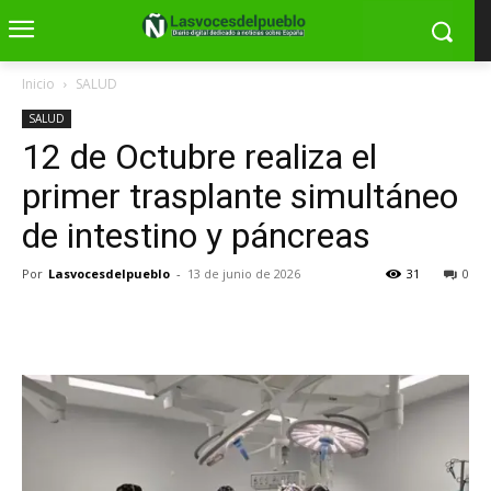
Inicio
SALUD
SALUD
12 de Octubre realiza el
primer trasplante simultáneo
de intestino y páncreas
Por
Lasvocesdelpueblo
-
13 de junio de 2026
31
0