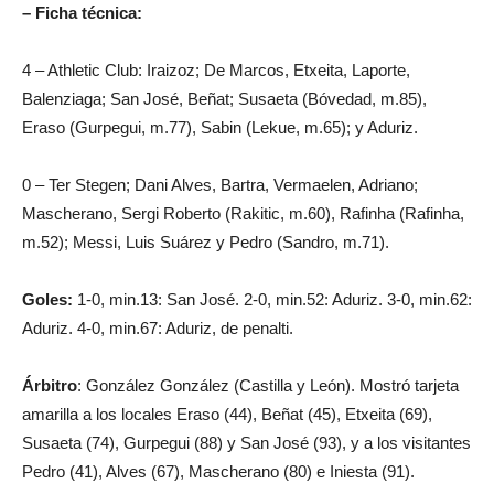
– Ficha técnica:
4 – Athletic Club: Iraizoz; De Marcos, Etxeita, Laporte,
Balenziaga; San José, Beñat; Susaeta (Bóvedad, m.85),
Eraso (Gurpegui, m.77), Sabin (Lekue, m.65); y Aduriz.
0 – Ter Stegen; Dani Alves, Bartra, Vermaelen, Adriano;
Mascherano, Sergi Roberto (Rakitic, m.60), Rafinha (Rafinha,
m.52); Messi, Luis Suárez y Pedro (Sandro, m.71).
Goles:
1-0, min.13: San José. 2-0, min.52: Aduriz. 3-0, min.62:
Aduriz. 4-0, min.67: Aduriz, de penalti.
Árbitro
: González González (Castilla y León). Mostró tarjeta
amarilla a los locales Eraso (44), Beñat (45), Etxeita (69),
Susaeta (74), Gurpegui (88) y San José (93), y a los visitantes
Pedro (41), Alves (67), Mascherano (80) e Iniesta (91).