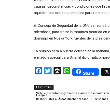
A este comité, que tendrá treinta días para envi
causas, circunstancias y condiciones que lleva
aquellos que son responsables para remitirlos a 
El Consejo de Seguridad de la ONU se reunirá d
miembros, para tratar la matanza ocurrida en el
domingo en Nueva York fuentes de la presiden
La reunión será a puerta cerrada en la mañana, 
enviado especial para Siria, el diplomático nor
Facebook
Twitter
Buffer
WhatsApp
Share
ETIQUETAS
973 civiles cristianos y minoría alauita masacrados e
Europea
Bashar Háfez al-Ássad (Bachar al Asad)
cristianos