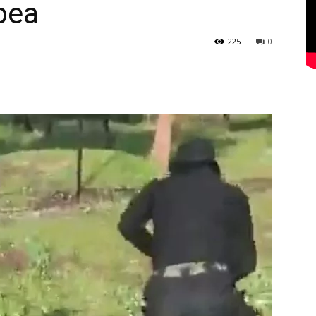
opea
225
0