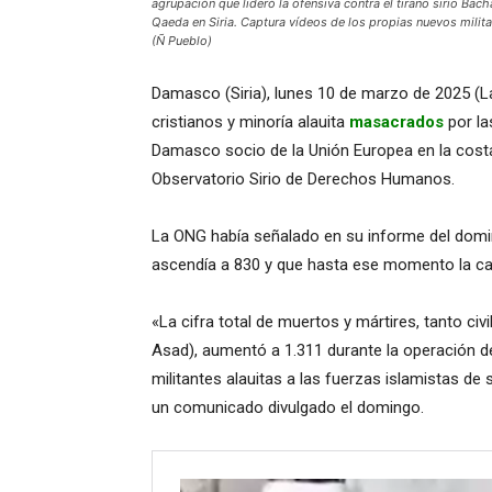
agrupación que lideró la ofensiva contra el tirano sirio Bacha
Qaeda en Siria. Captura vídeos de los propias nuevos milit
(Ñ Pueblo)
Damasco (Siria), lunes 10 de marzo de 2025 (La
cristianos y minoría alauita
masacrados
por la
Damasco socio de la Unión Europea en la costa
Observatorio Sirio de Derechos Humanos.
La ONG había señalado en su informe del dom
ascendía a 830 y que hasta ese momento la cant
«La cifra total de muertos y mártires, tanto civ
Asad), aumentó a 1.311 durante la operación d
militantes alauitas a las fuerzas islamistas de
un comunicado divulgado el domingo.