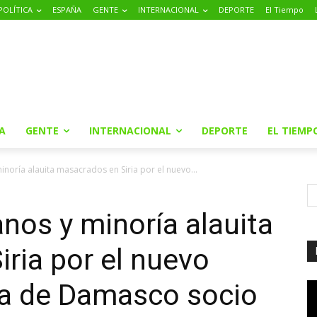
POLÍTICA
ESPAÑA
GENTE
INTERNACIONAL
DEPORTE
El Tiempo
A
GENTE
INTERNACIONAL
DEPORTE
EL TIEMP
 minoría alauita masacrados en Siria por el nuevo...
ianos y minoría alauita
ria por el nuevo
ta de Damasco socio