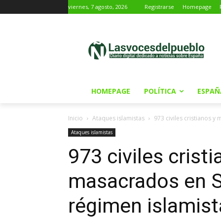
viernes, 7 agosto, 2026
Registrarse
Homepage
HOMEPAGE
POLÍTICA
ESPAÑ
Inicio
Ataques islamistas
973 civiles cristianos y
Ataques islamistas
973 civiles crist
masacrados en Si
régimen islamis