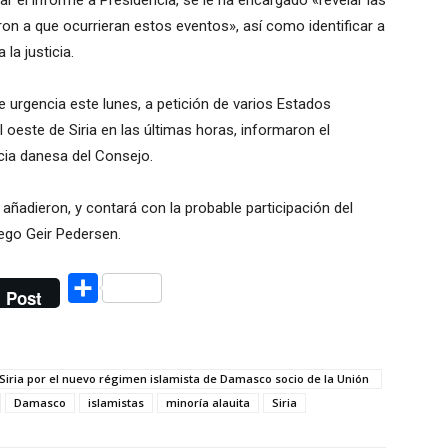
ar el informe a Presidencia, se le ha encargado «revelar las
ron a que ocurrieran estos eventos», así como identificar a
la justicia.
e urgencia este lunes, a petición de varios Estados
 oeste de Siria en las últimas horas, informaron el
cia danesa del Consejo.
añadieron, y contará con la probable participación del
uego Geir Pedersen.
Compartir
Post
n Siria por el nuevo régimen islamista de Damasco socio de la Unión
Damasco
islamistas
minoría alauita
Siria