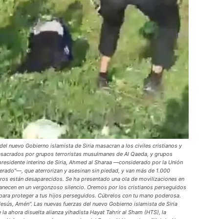
nuevo Gobierno islamista de Siria masacran a los civiles cristianos y
o masacrados por grupos terroristas musulmanes de Al Qaeda, y grupos
presidente interino de Siria, Ahmed al Sharaa —considerado por la Unión
rado"—, que aterrorizan y asesinan sin piedad, y van más de 1.000
tros están desaparecidos. Se ha presentado una ola de movilizaciones en
anecen en un vergonzoso silencio. Oremos por los cristianos perseguidos
s para proteger a tus hijos perseguidos. Cúbrelos con tu mano poderosa.
esús, Amén". Las nuevas fuerzas del nuevo Gobierno islamista de Siria
 ahora disuelta alianza yihadista Hayat Tahrir al Sham (HTS), la