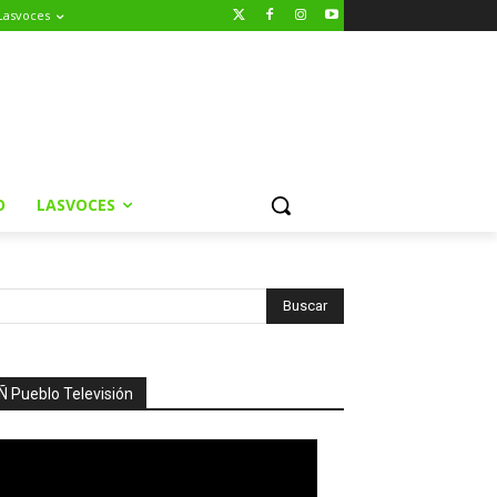
Lasvoces
O
LASVOCES
Ñ Pueblo Televisión