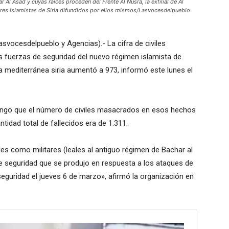
r Al Asad y cuyas raíces proceden del Frente Al Nusra, la exfilial de Al
ares islamistas de Siria difundidos por ellos mismos/Lasvocesdelpueblo
svocesdelpueblo y Agencias).- La cifra de civiles
s fuerzas de seguridad del nuevo régimen islamista de
 mediterránea siria aumentó a 973, informó este lunes el
ingo que el número de civiles masacrados en esos hechos
idad total de fallecidos era de 1.311.
iles como militares (leales al antiguo régimen de Bachar al
e seguridad que se produjo en respuesta a los ataques de
 seguridad el jueves 6 de marzo», afirmó la organización en