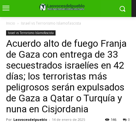
Inicio
Israel vs Terrorismo Islamofascista
Israel vs Terrorismo Islamofascista
Acuerdo alto de fuego Franja
de Gaza con entrega de 33
secuestrados israelíes en 42
días; los terroristas más
peligrosos serán expulsados
de Gaza a Qatar o Turquía y
nuna en Cisjordania
Por
Lasvocesdelpueblo
-
14 de enero de 2025
146
0