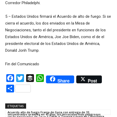
Corredor Philadelphi.
5 – Estados Unidos firmará el Acuerdo de alto de fuego. Si se
cierra el acuerdo, los dos enviados en la Mesa de
Negociaciones, tanto el del presidente en funciones de los
Estados Unidos de América, Joe Joe Biden, como el de el
presidente electoral de los Estados Unidos de América,
Donald Jonh Trump.
Fin del Comunicado
Facebook
Twitter
Buffer
WhatsApp
Share
Post
Compartir
ETIQUETAS
Acuerdo alto de fuego Franja de Gaza con entrega de 33
secuestrados israelíes en 42 días; los terroristas más peligrosos
serán expulsados de Gaza a Qatar o Turquía y nuna en Cisjordania