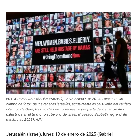
FOTOGRAFÍA. JERUSALÉN (ISRAEL), 12 DE ENERO DE 2024. Detalle de un
combo de fotos de los rehenes israelíes, actualmente en cautiverio del califato
islámico de Gaza, tras 98 días de su secuestro por parte de los terroristas
palestinos en el territorio soberano de Israel, el pasado Sabbath negro (7 de
octubre de 2023). AJN
Jerusalén (Israel), lunes 13 de enero de 2025 (Gabriel