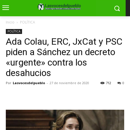
Inicio
POLÍTICA
POLÍTICA
Ada Colau, ERC, JxCat y PSC
piden a Sánchez un decreto
«urgente» contra los
desahucios
Por
Lasvocesdelpueblo
-
27 de noviembre de 2020
712
0