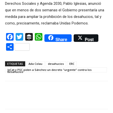
Derechos Sociales y Agenda 2030, Pablo Iglesias, anunció
que en menos de dos semanas el Gobierno presentaría una
medida para ampliar la prohibición de los desahucios, tal y
como, precisamente, reclamaba Unidas Podemos.
Facebook
Twitter
Buffer
WhatsApp
Share
Post
Compartir
ETIQUETAS
Ada Colau
desahucios
ERC
JxCat y PSC piden a Sánchez un decreto "urgente" contra los
desahucios