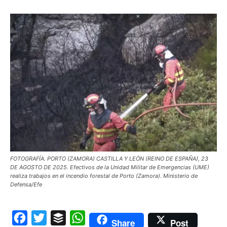
FOTOGRAFÍA. PORTO (ZAMORA) CASTILLA Y LEÓN (REINO DE ESPAÑA), 23
DE AGOSTO DE 2025. Efectivos de la Unidad Militar de Emergencias (UME)
realiza trabajos en el incendio forestal de Porto (Zamora). Ministerio de
Defensa/Efe
Facebook
Twitter
Buffer
WhatsApp
Share
Post