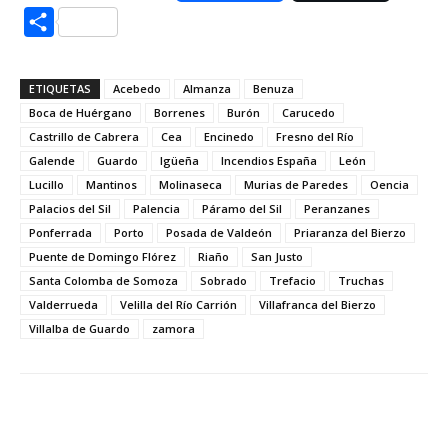
Compartir
ETIQUETAS
Acebedo
Almanza
Benuza
Boca de Huérgano
Borrenes
Burón
Carucedo
Castrillo de Cabrera
Cea
Encinedo
Fresno del Río
Galende
Guardo
Igüeña
Incendios España
León
Lucillo
Mantinos
Molinaseca
Murias de Paredes
Oencia
Palacios del Sil
Palencia
Páramo del Sil
Peranzanes
Ponferrada
Porto
Posada de Valdeón
Priaranza del Bierzo
Puente de Domingo Flórez
Riaño
San Justo
Santa Colomba de Somoza
Sobrado
Trefacio
Truchas
Valderrueda
Velilla del Río Carrión
Villafranca del Bierzo
Villalba de Guardo
zamora