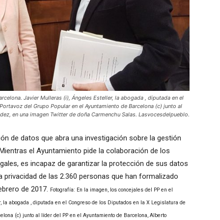
celona. Javier Mulleras (i), Ángeles Esteller, la abogada , diputada en el
Portavoz del Grupo Popular en el Ayuntamiento de Barcelona (c) junto al
nandez, en una imagen Twitter de doña Carmenchu Salas. Lasvocesdelpueblo.
ón de datos que abra una investigación sobre la gestión
«Mientras el Ayuntamiento pide la colaboración de los
egales, es incapaz de garantizar la protección de sus datos
a privacidad de las 2.360 personas que han formalizado
ebrero de 2017.
Fotografía: En la imagen, los concejales del PP en el
r, la abogada , diputada en el Congreso de los Diputados en la X Legislatura de
ona (c) junto al líder del PP en el Ayuntamiento de Barcelona, Alberto