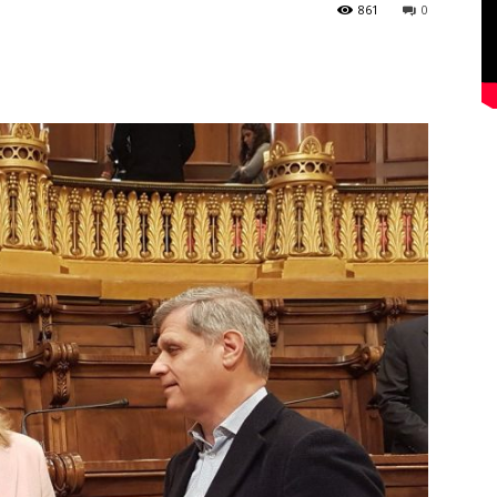
861
0