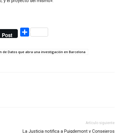
, y el proyecto del mismo».
Compartir
Post
n de Datos que abra una investigación en Barcelona
Artículo siguiente
La Justicia notifica a Puigdemont y Consejeros