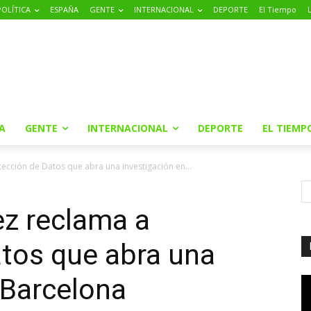
POLÍTICA
ESPAÑA
GENTE
INTERNACIONAL
DEPORTE
El Tiempo
A
GENTE
INTERNACIONAL
DEPORTE
EL TIEMP
ección de Datos que abra una investigación en...
ez reclama a
tos que abra una
 Barcelona