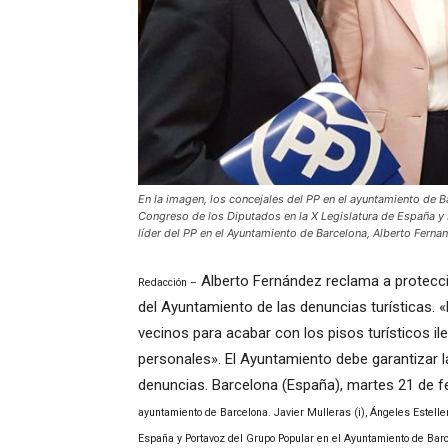
En la imagen, los concejales del PP en el ayuntamiento de Bar
Congreso de los Diputados en la X Legislatura de España y 
líder del PP en el Ayuntamiento de Barcelona, Alberto Fer
Alberto Fernández reclama a protecci
Redacción –
del Ayuntamiento de las denuncias turísticas. 
vecinos para acabar con los pisos turísticos il
personales». El Ayuntamiento debe garantizar l
denuncias. Barcelona (España), martes 21 de f
ayuntamiento de Barcelona. Javier Mulleras (i), Ángeles Estelle
España y Portavoz del Grupo Popular en el Ayuntamiento de Barcel