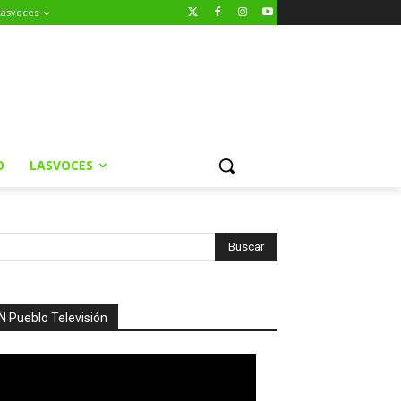
Lasvoces
O
LASVOCES
Ñ Pueblo Televisión