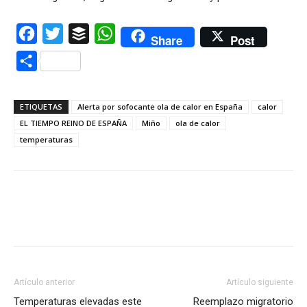
Facebook
Twitter
Buffer
WhatsApp
Share
Post
Compartir
ETIQUETAS
Alerta por sofocante ola de calor en España
calor
EL TIEMPO REINO DE ESPAÑA
Miño
ola de calor
temperaturas
Artículo anterior
Artículo siguiente
Temperaturas elevadas este
Reemplazo migratorio