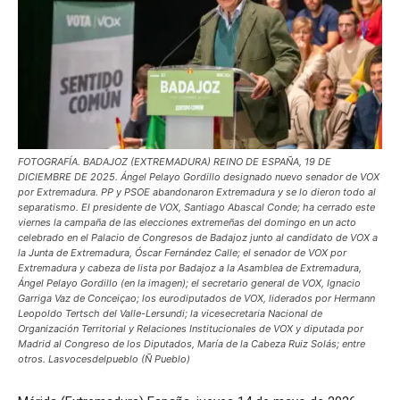
FOTOGRAFÍA. BADAJOZ (EXTREMADURA) REINO DE ESPAÑA, 19 DE
DICIEMBRE DE 2025. Ángel Pelayo Gordillo designado nuevo senador de VOX
por Extremadura. PP y PSOE abandonaron Extremadura y se lo dieron todo al
separatismo. El presidente de VOX, Santiago Abascal Conde; ha cerrado este
viernes la campaña de las elecciones extremeñas del domingo en un acto
celebrado en el Palacio de Congresos de Badajoz junto al candidato de VOX a
la Junta de Extremadura, Óscar Fernández Calle; el senador de VOX por
Extremadura y cabeza de lista por Badajoz a la Asamblea de Extremadura,
Ángel Pelayo Gordillo (en la imagen); el secretario general de VOX, Ignacio
Garriga Vaz de Conceiçao; los eurodiputados de VOX, liderados por Hermann
Leopoldo Tertsch del Valle-Lersundi; la vicesecretaria Nacional de
Organización Territorial y Relaciones Institucionales de VOX y diputada por
Madrid al Congreso de los Diputados, María de la Cabeza Ruiz Solás; entre
otros. Lasvocesdelpueblo (Ñ Pueblo)