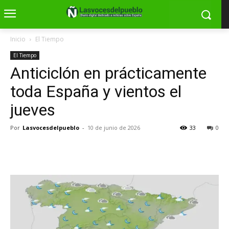
Inicio
El Tiempo
El Tiempo
Anticiclón en prácticamente
toda España y vientos el
jueves
Por
Lasvocesdelpueblo
-
10 de junio de 2026
33
0