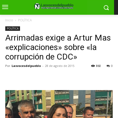
Inicio
POLÍTICA
POLÍTICA
Arrimadas exige a Artur Mas
«explicaciones» sobre «la
corrupción de CDC»
Por
Lasvocesdelpueblo
-
28 de agosto de 2015
860
0