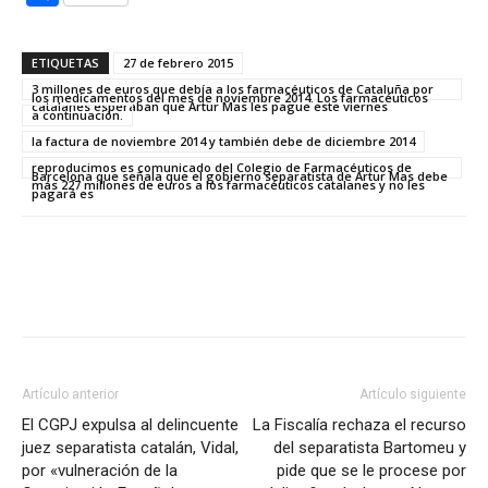
ETIQUETAS
27 de febrero 2015
3 millones de euros que debía a los farmacéuticos de Cataluña por
los medicamentos del mes de noviembre 2014. Los farmacéuticos
catalanes esperaban que Artur Mas les pague este viernes
a continuación.
la factura de noviembre 2014 y también debe de diciembre 2014
reproducimos es comunicado del Colegio de Farmacéuticos de
Barcelona que señala que el gobierno separatista de Artur Mas debe
más 227 millones de euros a los farmacéuticos catalanes y no les
pagará es
Artículo anterior
Artículo siguiente
El CGPJ expulsa al delincuente
La Fiscalía rechaza el recurso
juez separatista catalán, Vidal,
del separatista Bartomeu y
por «vulneración de la
pide que se le procese por