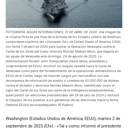
FOTOGRAFÍA. AGUAS INTERNACIONES, 01 DE ABRIL DE 2020. Una imagen de
la «Cuarta Flota es una flota de la Armada de los Estados Unidos de América»,
componente marítimo del «Comando Sur» de United States of America (USA),
con fecha 1 de abril de 2020 para ilustrar la Operación Venezuela contra el
Cartel de los Soles del tirano chavista Nicolás Maduro Moro, que llegaría en
las aguas de Venezuela este domingo, 24 de agosto de 2025. La
Administración Donald John Trump/James David Vance, presidente y
vicepresidente de EEUU, movilizó los buques navales hacia la costa de
Venezuela como parte del fortalecimiento de la operaciones antinarcóticos de
EEUU en el Caribe, luego de imponer cargos por narcotráfico con una
recompensa de información de arresto o condena de 50.000.000 de dólares
contra el dictador y terrorista Nicolás Maduro Moro, identificado como el
capo del Cartel de los Soles por parte de la Inteligencia estadounidenses,
quien perdió las elecciones presidenciales del 28 de julio de 2024 y rechazó
el traspaso de los poderes a los ganadores de las elecciones hasta la fecha.
Defensa EEUU/Lasvocesdelpueblo (Ñ Pueblo)
Washington (Estados Unidos de América, EEUU), martes 2 de
septiembre de 2025 (Efe).- «Tal y como informó el presidente