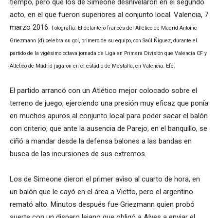
tiempo, pero que los de Simeone desnivelaron en el segundo
acto, en el que fueron superiores al conjunto local. Valencia, 7
marzo 2016.
Fotografía: El delantero francés del Atlético de Madrid Antoine
Griezmann (d) celebra su gol, primero de su equipo, con Saúl Ñíguez, durante el
partido de la vigésimo octava jornada de Liga en Primera División que Valencia CF y
Atlético de Madrid jugaron en el estadio de Mestalla, en Valencia. Efe.
El partido arrancó con un Atlético mejor colocado sobre el
terreno de juego, ejerciendo una presión muy eficaz que ponía
en muchos apuros al conjunto local para poder sacar el balón
con criterio, que ante la ausencia de Parejo, en el banquillo, se
ciñó a mandar desde la defensa balones a las bandas en
busca de las incursiones de sus extremos.
Los de Simeone dieron el primer aviso al cuarto de hora, en
un balón que le cayó en el área a Vietto, pero el argentino
remató alto. Minutos después fue Griezmann quien probó
suerte con un disparo lejano que obligó a Alves a enviar el