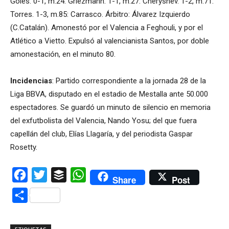
Goles: 0-1, m.24: Griezmann. 1-1, m.27: Cheryshev. 1-2, m.71:
Torres. 1-3, m.85: Carrasco. Árbitro: Álvarez Izquierdo
(C.Catalán). Amonestó por el Valencia a Feghouli, y por el
Atlético a Vietto. Expulsó al valencianista Santos, por doble
amonestación, en el minuto 80.
Incidencias
: Partido correspondiente a la jornada 28 de la
Liga BBVA, disputado en el estadio de Mestalla ante 50.000
espectadores. Se guardó un minuto de silencio en memoria
del exfutbolista del Valencia, Nando Yosu; del que fuera
capellán del club, Elías Llagaría, y del periodista Gaspar
Rosetty.
Facebook
Twitter
Buffer
WhatsApp
Share
Post
Compartir