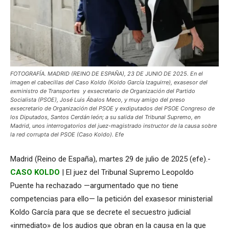
FOTOGRAFÍA. MADRID (REINO DE ESPAÑA), 23 DE JUNIO DE 2025. En el
imagen el cabecillas del Caso Koldo (Koldo García Izaguirre), exasesor del
exministro de Transportes y exsecretario de Organización del Partido
Socialista (PSOE), José Luis Ábalos Meco, y muy amigo del preso
exsecretario de Organización del PSOE y exdiputados del PSOE Congreso de
los Diputados, Santos Cerdán león; a su salida del Tribunal Supremo, en
Madrid, unos interrogatorios del juez-magistrado instructor de la causa sobre
la red corrupta del PSOE (Caso Koldo). Efe
Madrid (Reino de España), martes 29 de julio de 2025 (efe).-
CASO KOLDO
| El juez del Tribunal Supremo Leopoldo
Puente ha rechazado —argumentado que no tiene
competencias para ello— la petición del exasesor ministerial
Koldo García para que se decrete el secuestro judicial
«inmediato» de los audios que obran en la causa en la que