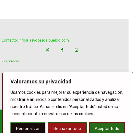
Contacto: info@lasvocesdelpueblo.com
Registrarse
Valoramos su privacidad
Usamos cookies para mejorar su experiencia de navegación,
mostrarle anuncios o contenidos personalizados y analizar
nuestro tráfico. Al hacer clic en “Aceptar todo” usted da su
consentimiento a nuestro uso de las cookies.
© Copyright Lasvocesdelpueblo
Homepage
POLÍTICA
ESPAÑA
GENTE
INTERNACIONAL
Personalizar
Rechazar todo
Aceptar todo