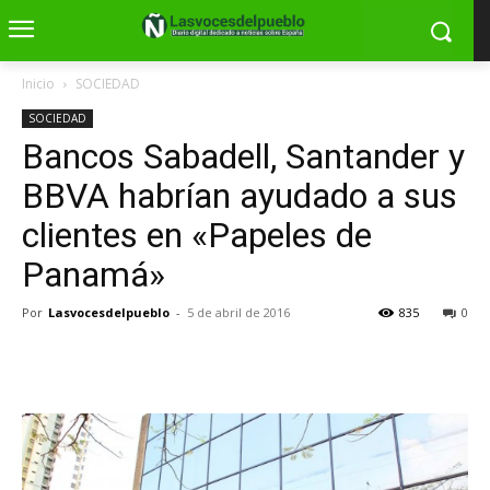
Inicio
SOCIEDAD
SOCIEDAD
Bancos Sabadell, Santander y
BBVA habrían ayudado a sus
clientes en «Papeles de
Panamá»
Por
Lasvocesdelpueblo
-
5 de abril de 2016
835
0