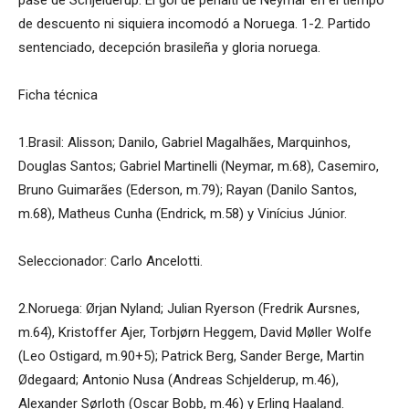
pase de Schjelderup. El gol de penalti de Neymar en el tiempo
de descuento ni siquiera incomodó a Noruega. 1-2. Partido
sentenciado, decepción brasileña y gloria noruega.
Ficha técnica
1.Brasil: Alisson; Danilo, Gabriel Magalhães, Marquinhos,
Douglas Santos; Gabriel Martinelli (Neymar, m.68), Casemiro,
Bruno Guimarães (Ederson, m.79); Rayan (Danilo Santos,
m.68), Matheus Cunha (Endrick, m.58) y Vinícius Júnior.
Seleccionador: Carlo Ancelotti.
2.Noruega: Ørjan Nyland; Julian Ryerson (Fredrik Aursnes,
m.64), Kristoffer Ajer, Torbjørn Heggem, David Møller Wolfe
(Leo Ostigard, m.90+5); Patrick Berg, Sander Berge, Martin
Ødegaard; Antonio Nusa (Andreas Schjelderup, m.46),
Alexander Sørloth (Oscar Bobb, m.46) y Erling Haaland.