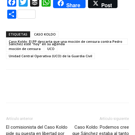
Facebook
Twitter
Buffer
WhatsApp
Share
Post
Compartir
ETIQUETAS
CASO KOLDO
Caso Koldo: El PP descarta que una moción de censura contra Pedro
Sánchez esté "hoy" en su agenda
moción de censura
UCO
Unidad Central Operativa (UCO) de la Guardia Civil
Artículo anterior
Artículo siguiente
El comisionista del Caso Koldo
Caso Koldo: Podemos cree
pide su puesta en libertad por
que Sánchez estaba al tanto