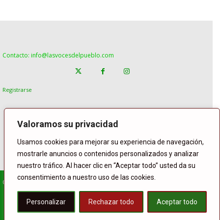
Contacto: info@lasvocesdelpueblo.com
Registrarse
Valoramos su privacidad
Usamos cookies para mejorar su experiencia de navegación,
mostrarle anuncios o contenidos personalizados y analizar
nuestro tráfico. Al hacer clic en “Aceptar todo” usted da su
consentimiento a nuestro uso de las cookies.
© Copyright Lasvocesdelpueblo
Homepage
POLÍTICA
ESPAÑA
GENTE
INTERNACIONAL
Personalizar
Rechazar todo
Aceptar todo
DEPORTE
El Tiempo
Lasvoces
Facebook
Twitter
Buffer
WhatsApp
Compartir