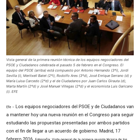
Vista general de la primera reunión técnica de los equipos negociadores del
PSOE y Ciudadanos celebrada el pasado 5 de febrero en el Congreso. El
equipo del PSOE (arriba) está compuesto por Antonio Hernando (3ºi), Jordi
Sevilla (i), Meritxell Batet (2ºi), Rodolfo Ares (3ºd), José Enrique Serrano (d) y
María Luisa Carcedo (2ºd) y el de Ciudadanos por Juan Carlos Girauta (d),
Marta Martín (2ºd) y José Manuel Villegas (2ºd) y el economista Luis Garicano
(i). EFE
Los equipos negociadores del PSOE y de Ciudadanos van
Efe –
a mantener hoy una nueva reunión en el Congreso para seguir
estudiando las propuestas presentadas por ambos partidos
con el fin de llegar a un acuerdo de gobierno. Madrid, 17
febrero 2016.
Fotografía: Vista general de la primera reunión técnica de los