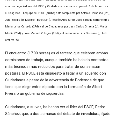
equipos negociadores del PSOE y Ciudadanos celebrada el pasado 5 de febrero en
el Congreso. El equipo del PSOE (arriba) está compuesto por Antonio Hernando (3ºi),
Jordi Sevilla (i), Meritxell Batet (2ºi), Rodolfo Ares (3ºd), José Enrique Serrano (d) y
María Luisa Carcedo (2ºd) y el de Ciudadanos por Juan Carlos Girauta (d), Marta
Martín (2ºd) y José Manuel Villegas (2ºd) y el economista Luis Garicano (i). Foto
archivo Efe.
El encuentro (17.00 horas) es el tercero que celebran ambas
comisiones de trabajo, aunque también ha habido contactos
más técnicos más reducidos para tratar de consensuar
posturas. El PSOE está dispuesto a llegar a un acuerdo con
Ciudadanos a pesar de la advertencia de Podemos de que
tiene que elegir entre el pacto con la formación de Albert
Rivera o un gobierno de izquierdas.
Ciudadanos, a su vez, ha hecho ver al líder del PSOE, Pedro
Sánchez, que, a dos semanas del debate de investidura, fijado