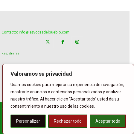
Contacto: info@lasvocesdelpueblo.com
Registrarse
Valoramos su privacidad
Usamos cookies para mejorar su experiencia de navegación,
mostrarle anuncios o contenidos personalizados y analizar
nuestro tráfico. Al hacer clic en “Aceptar todo” usted da su
consentimiento a nuestro uso de las cookies.
© Copyright Lasvocesdelpueblo
Homepage
POLÍTICA
ESPAÑA
GENTE
INTERNACIONAL
Personalizar
Rechazar todo
Aceptar todo
DEPORTE
El Tiempo
Lasvoces
Facebook
Twitter
Buffer
WhatsApp
Compartir