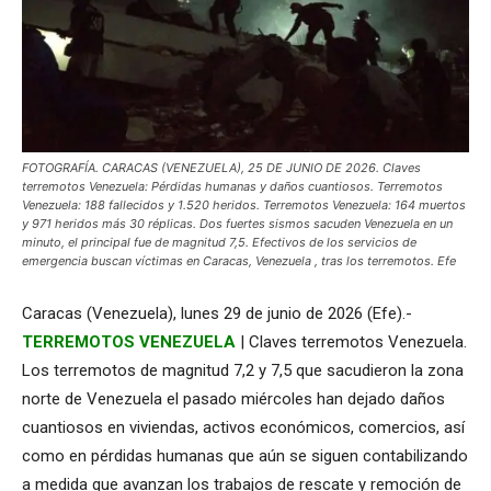
FOTOGRAFÍA. CARACAS (VENEZUELA), 25 DE JUNIO DE 2026. Claves
terremotos Venezuela: Pérdidas humanas y daños cuantiosos. Terremotos
Venezuela: 188 fallecidos y 1.520 heridos. Terremotos Venezuela: 164 muertos
y 971 heridos más 30 réplicas. Dos fuertes sismos sacuden Venezuela en un
minuto, el principal fue de magnitud 7,5. Efectivos de los servicios de
emergencia buscan víctimas en Caracas, Venezuela , tras los terremotos. Efe
Caracas (Venezuela), lunes 29 de junio de 2026 (Efe).-
TERREMOTOS VENEZUELA
| Claves terremotos Venezuela.
Los terremotos de magnitud 7,2 y 7,5 que sacudieron la zona
norte de Venezuela el pasado miércoles han dejado daños
cuantiosos en viviendas, activos económicos, comercios, así
como en pérdidas humanas que aún se siguen contabilizando
a medida que avanzan los trabajos de rescate y remoción de