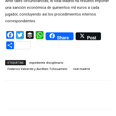
Ante tales circunstancias, el Real Madrid ha resuelto imponer
una sanción económica de quinientos mil euros a cada
jugador, concluyendo así los procedimientos internos
correspondientes.
Facebook
Twitter
Buffer
WhatsApp
Share
Post
Compartir
ETIQUETAS
expediente disciplinario
Federico Valverde y Aurélien Tchouameni
real madrid