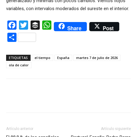
generalizado y mínimas con pocos cambios. Vientos flojos
variables, con intervalos moderados del sureste en el interior.
Facebook
Twitter
Buffer
WhatsApp
Share
Post
Compartir
ETIQUETAS
el tiempo
España
martes 7 de julio de 2026
ola de calor
Artículo anterior
Artículo siguiente