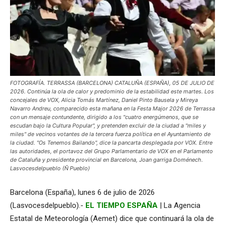
FOTOGRAFÍA. TERRASSA (BARCELONA) CATALUÑA (ESPAÑA), 05 DE JULIO DE
2026. Continúa la ola de calor y predominio de la estabilidad este martes. Los
concejales de VOX, Alicia Tomás Martínez, Daniel Pinto Bausela y Mireya
Navarro Andreu, comparecido esta mañana en la Festa Major 2026 de Terrassa
con un mensaje contundente, dirigido a los "cuatro energúmenos, que se
escudan bajo la Cultura Popular", y pretenden excluir de la ciudad a "miles y
miles" de vecinos votantes de la tercera fuerza política en el Ayuntamiento de
la ciudad. "Os Tenemos Bailando", dice la pancarta desplegada por VOX. Entre
las autoridades, el portavoz del Grupo Parlamentario de VOX en el Parlamento
de Cataluña y presidente provincial en Barcelona, Joan garriga Doménech.
Lasvocesdelpueblo (Ñ Pueblo)
Barcelona (España), lunes 6 de julio de 2026
(Lasvocesdelpueblo).-
EL TIEMPO ESPAÑA
| La Agencia
Estatal de Meteorología (Aemet) dice que continuará la ola de