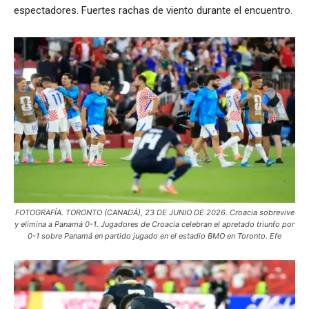
espectadores. Fuertes rachas de viento durante el encuentro.
FOTOGRAFÍA. TORONTO (CANADÁ), 23 DE JUNIO DE 2026. Croacia sobrevive
y elimina a Panamá 0-1. Jugadores de Croacia celebran el apretado triunfo por
0-1 sobre Panamá en partido jugado en el estadio BMO en Toronto. Efe