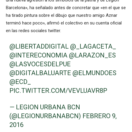
una nueva agresión a los símbolos de la patria y de Legión
Barcelona», ha señalado antes de concretar que «en el que se
ha tirado pintura sobre el dibujo que nuestro amigo Aznar
terminó hace poco», afirmó el colectivo en su cuenta oficial
en las redes sociales twitter.
@LIBERTADDIGITAL
@_LAGACETA_
@INTERECONOMIA
@LARAZON_ES
@LASVOCESDELPUE
@DIGITALBALUARTE
@ELMUNDOES
@ECD_
PIC.TWITTER.COM/VEVLUAVR8P
— LEGION URBANA BCN
(@LEGIONURBANABCN)
FEBRERO 9,
2016