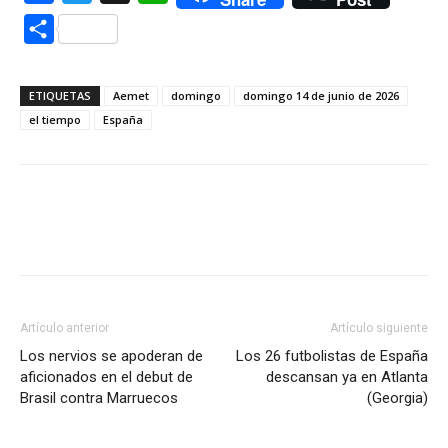
Compartir
ETIQUETAS
Aemet
domingo
domingo 14 de junio de 2026
el tiempo
España
Artículo anterior
Artículo siguiente
Los nervios se apoderan de
Los 26 futbolistas de España
aficionados en el debut de
descansan ya en Atlanta
Brasil contra Marruecos
(Georgia)