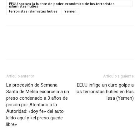
EEUU socava la fuente de poder económico de los terroristas
islamistas hutíes
terroristas islamistas hutíes
Yemen
Artículo anterior
Artículo siguiente
La procesión de Semana
EEUU inflige un duro golpe a
Santa de Melilla excarcela a un
los terroristas hutíes en Ras
preso condenado a 3 años de
Issa (Yemen)
prisión por Atentado a la
Autoridad: «doy fe» del auto
leído aquí y «el preso quede
libre»