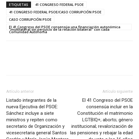
ETIQUETAS
41 CONGRESO FEDERAL PSOE
41 CONGRESO FEDERAL PSOE/CASO CORRUPCIÓN PSOE
CASO CORRUPCIÓN PSOE
El 41 Congreso del PSOE consensúa una financiación autonómica
"multilateral sin perjuicio de la relación bilateral" con cada
Comunidad Autónoma
Artículo anterior
Artículo siguiente
Listado integrantes de la
El 41 Congreso del PSOE
nueva Ejecutiva del PSOE:
consensúa incluir en la
Sánchez incluye a siete
Constitución el matrimonio
ministros y repiten como
LGTBIQ+; aborto; género
secretario de Organización y
institucional; revalorización de
vicesecretaria general Santos
las pensiones y rebajar la edad