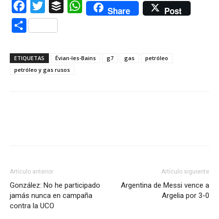
Facebook
Twitter
Buffer
WhatsApp
Share
Post
Compartir
ETIQUETAS
Évian-les-Bains
g7
gas
petróleo
petróleo y gas rusos
Artículo anterior
Artículo siguiente
González: No he participado
Argentina de Messi vence a
jamás nunca en campaña
Argelia por 3-0
contra la UCO