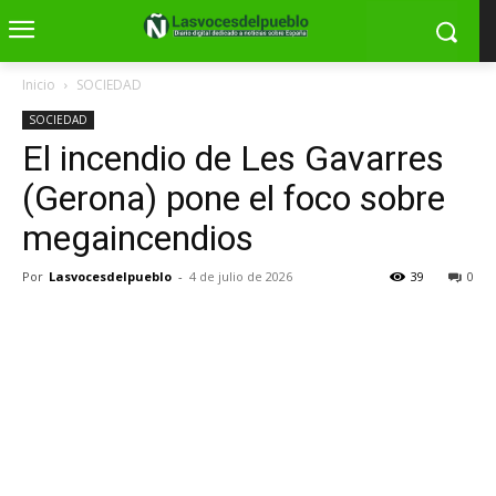
Inicio
SOCIEDAD
SOCIEDAD
El incendio de Les Gavarres
(Gerona) pone el foco sobre
megaincendios
Por
Lasvocesdelpueblo
-
4 de julio de 2026
39
0