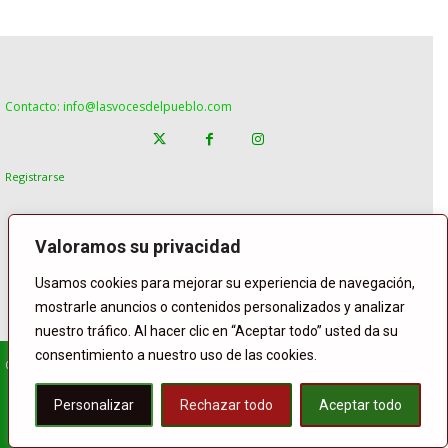
Contacto: info@lasvocesdelpueblo.com
Registrarse
Valoramos su privacidad
Usamos cookies para mejorar su experiencia de navegación,
mostrarle anuncios o contenidos personalizados y analizar
nuestro tráfico. Al hacer clic en “Aceptar todo” usted da su
consentimiento a nuestro uso de las cookies.
© Copyright Lasvocesdelpueblo
Homepage
POLÍTICA
ESPAÑA
GENTE
INTERNACIONAL
Personalizar
Rechazar todo
Aceptar todo
DEPORTE
El Tiempo
Lasvoces
Facebook
Twitter
Buffer
WhatsApp
Compartir