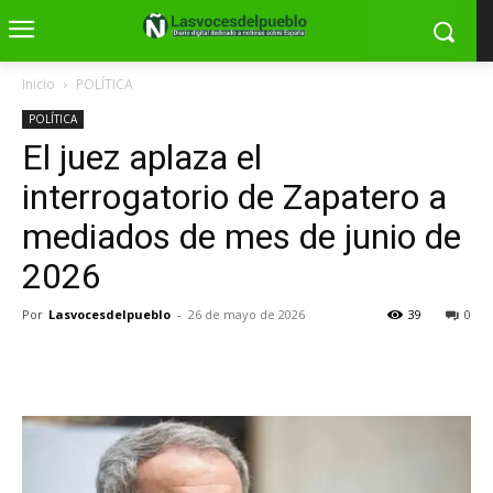
Inicio
POLÍTICA
POLÍTICA
El juez aplaza el
interrogatorio de Zapatero a
mediados de mes de junio de
2026
Por
Lasvocesdelpueblo
-
26 de mayo de 2026
39
0