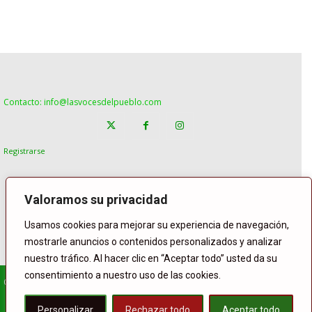
Contacto: info@lasvocesdelpueblo.com
Registrarse
Valoramos su privacidad
Usamos cookies para mejorar su experiencia de navegación,
mostrarle anuncios o contenidos personalizados y analizar
nuestro tráfico. Al hacer clic en “Aceptar todo” usted da su
consentimiento a nuestro uso de las cookies.
© Copyright Lasvocesdelpueblo
Homepage
POLÍTICA
ESPAÑA
GENTE
INTERNACIONAL
Personalizar
Rechazar todo
Aceptar todo