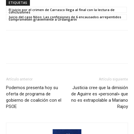
ETIQUETAS
El juicio por el crimen de Carrasco llega al final con la lectura de
conclusiones
Juicio del caso Nóos: Las confesiones de 6 encausados arrepentidos
comprometen gravemente a Urdangarin
Artículo anterior
Artículo siguiente
Podemos presenta hoy su
Justicia cree que la dimisión
oferta de programa de
de Aguirre es «personal» que
gobierno de coalición con el
no es extrapolable a Mariano
PSOE
Rajoy