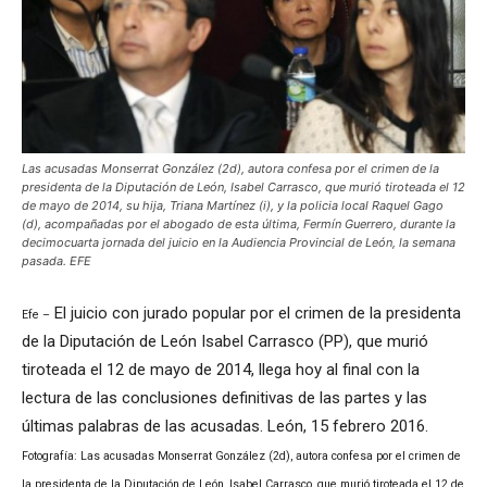
Las acusadas Monserrat González (2d), autora confesa por el crimen de la
presidenta de la Diputación de León, Isabel Carrasco, que murió tiroteada el 12
de mayo de 2014, su hija, Triana Martínez (i), y la policia local Raquel Gago
(d), acompañadas por el abogado de esta última, Fermín Guerrero, durante la
decimocuarta jornada del juicio en la Audiencia Provincial de León, la semana
pasada. EFE
El juicio con jurado popular por el crimen de la presidenta
Efe –
de la Diputación de León Isabel Carrasco (PP), que murió
tiroteada el 12 de mayo de 2014, llega hoy al final con la
lectura de las conclusiones definitivas de las partes y las
últimas palabras de las acusadas. León, 15 febrero 2016.
Fotografía: Las acusadas Monserrat González (2d), autora confesa por el crimen de
la presidenta de la Diputación de León, Isabel Carrasco, que murió tiroteada el 12 de