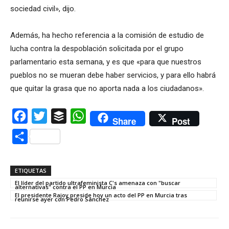
sociedad civil», dijo.
Además, ha hecho referencia a la comisión de estudio de
lucha contra la despoblación solicitada por el grupo
parlamentario esta semana, y es que «para que nuestros
pueblos no se mueran debe haber servicios, y para ello habrá
que quitar la grasa que no aporta nada a los ciudadanos».
Facebook
Twitter
Buffer
WhatsApp
Share
Post
Compartir
ETIQUETAS
El líder del partido ultrafeminista C's amenaza con "buscar
alternativas" contra el PP en Murcia
El presidente Rajoy preside hoy un acto del PP en Murcia tras
reunirse ayer con Pedro Sánchez