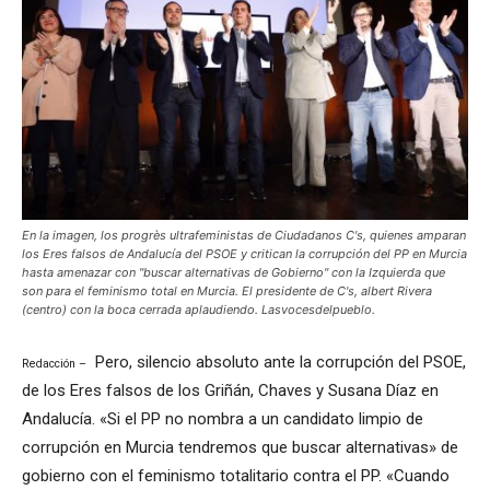
En la imagen, los progrès ultrafeministas de Ciudadanos C's, quienes amparan
los Eres falsos de Andalucía del PSOE y critican la corrupción del PP en Murcia
hasta amenazar con "buscar alternativas de Gobierno" con la Izquierda que
son para el feminismo total en Murcia. El presidente de C's, albert Rivera
(centro) con la boca cerrada aplaudiendo. Lasvocesdelpueblo.
Pero, silencio absoluto ante la corrupción del PSOE,
Redacción –
de los Eres falsos de los Griñán, Chaves y Susana Díaz en
Andalucía. «Si el PP no nombra a un candidato limpio de
corrupción en Murcia tendremos que buscar alternativas» de
gobierno con el feminismo totalitario contra el PP. «Cuando