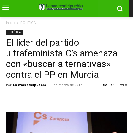
Inicio
POLÍTICA
POLÍTICA
El líder del partido
ultrafeminista C’s amenaza
con «buscar alternativas»
contra el PP en Murcia
Por
Lasvocesdelpueblo
-
3 de marzo de 2017
697
0