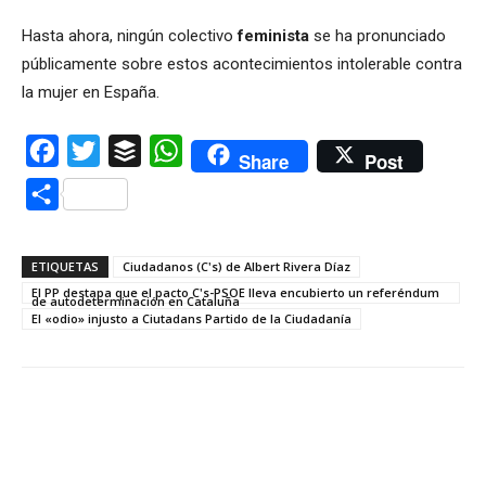
Hasta ahora, ningún colectivo
feminista
se ha pronunciado
públicamente sobre estos acontecimientos intolerable contra
la mujer en España.
Facebook
Twitter
Buffer
WhatsApp
Share
Post
Compartir
ETIQUETAS
Ciudadanos (C's) de Albert Rivera Díaz
El PP destapa que el pacto C's-PSOE lleva encubierto un referéndum
de autodeterminación en Cataluña
El «odio» injusto a Ciutadans Partido de la Ciudadanía