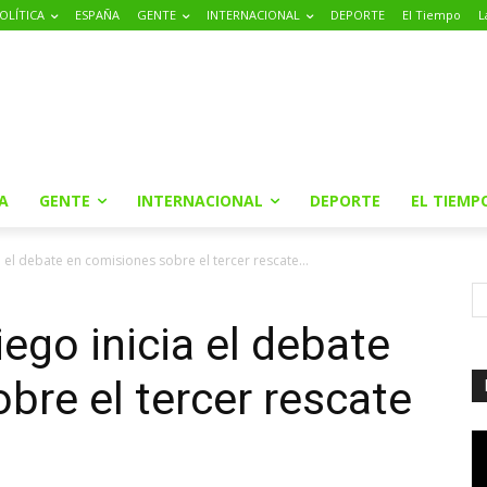
OLÍTICA
ESPAÑA
GENTE
INTERNACIONAL
DEPORTE
El Tiempo
L
A
GENTE
INTERNACIONAL
DEPORTE
EL TIEMP
a el debate en comisiones sobre el tercer rescate...
ego inicia el debate
bre el tercer rescate