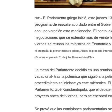
El Parlamento griego inició, este jueves 1
EFE –
programa de rescate
acordado entre el Gobier
con una votación esta medianoche. El pacto, a
negociaciones que se extendió más de veinte h
viernes se reúnan los ministros de Economía y 
<Fotografía: El primer ministro griego, Alexis Tsipras (d), inter
(Grecia), el pasado 31 de julio. Foto archivo/Efe>.
La mesa del Parlamento decidió en una reunión
vacacional- tras la polémica que siguió a la peti
procedimiento se iniciase ya este miércoles. El 
Parlamento, Zoé Konstandopulu, que el debate c
proyecto antes del viernes, pero se encontró con
Se prevé que las comisiones parlamentarias se