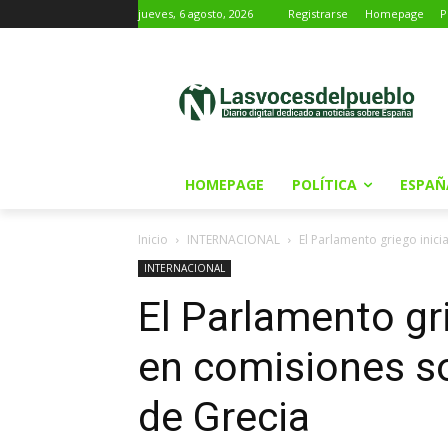
jueves, 6 agosto, 2026
Registrarse
Homepage
P
HOMEPAGE
POLÍTICA
ESPAÑ
Inicio
INTERNACIONAL
El Parlamento griego inici
INTERNACIONAL
El Parlamento gri
en comisiones so
de Grecia