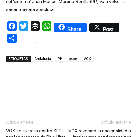
del ‘sistema’ Juan Manuel Moreno Bonilla (PP) va a volver a
sacar mayoría absoluta.
Facebook
Twitter
Buffer
WhatsApp
Share
Post
Compartir
ETIQUETAS
Andalucía
PP
psoe
VOX
Artículo anterior
Artículo siguiente
VOX se querella contra SEPI
VOX revocará la nacionalidad a