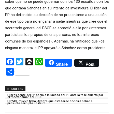
saber que no se puede gobernar con los 130 escaños con los
que contaba Sánchez en su intento de investidura. El líder del
PP ha defendido su decisión de no presentarse a una sesión
de ese tipo para no engañar a nadie mientras que cree que el
secretario general del PSOE se sometió a ella por «intereses
partidistas, los propios de una persona, no los intereses
comunes de los españoles». Además, ha ratificado que «de
ninguna manera» el PP apoyará a Sánchez como presidente.
Facebook
Twitter
Buffer
WhatsApp
Share
Post
Compartir
ETIQUETAS
El presidente del PP apela a la unidad del PP ante la fase abierta por
el "sectarismo" del PSOE
El PSOE mueve ficha: Avanza que esta tarde decidirá sobre el
presunto corrupto Besteiro