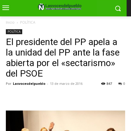
Inicio
POLÍTICA
POLÍTICA
El presidente del PP apela a
la unidad del PP ante la fase
abierta por el «sectarismo»
del PSOE
Por
Lasvocesdelpueblo
-
13 de marzo de 2016
847
0