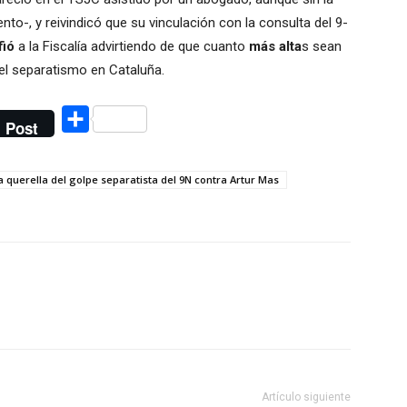
to-, y reivindicó que su vinculación con la consulta del 9-
ió
a la Fiscalía advirtiendo de que cuanto
más alta
s sean
del separatismo en Cataluña.
Compartir
Post
a querella del golpe separatista del 9N contra Artur Mas
Artículo siguiente