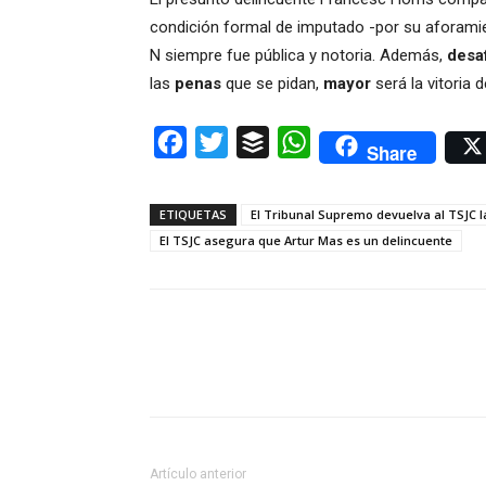
condición formal de imputado -por su aforamien
N siempre fue pública y notoria. Además,
desaf
las
penas
que se pidan,
mayor
será la vitoria 
Facebook
Twitter
Buffer
WhatsApp
Share
ETIQUETAS
El Tribunal Supremo devuelva al TSJC l
El TSJC asegura que Artur Mas es un delincuente
Artículo anterior