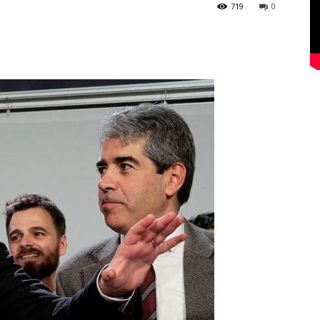
719
0