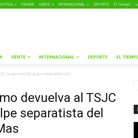
OLÍTICA
ESPAÑA
GENTE
INTERNACIONAL
DEPORTE
El Tiempo
L
A
GENTE
INTERNACIONAL
DEPORTE
EL TIEMP
JC la querella del golpe separatista del...
emo devuelva al TSJC
olpe separatista del
 Mas