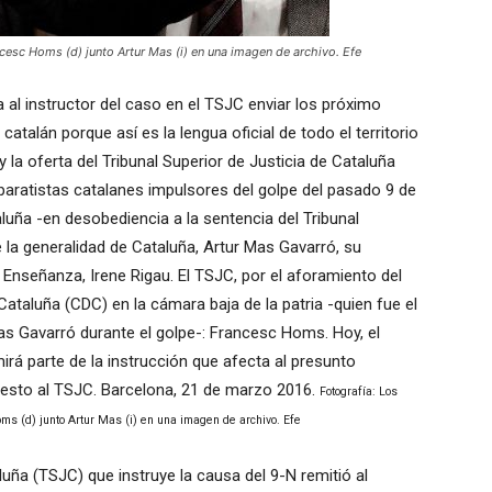
cesc Homs (d) junto Artur Mas (i) en una imagen de archivo. Efe
 al instructor del caso en el TSJC enviar los próximo
catalán porque así es la lengua oficial de todo el territorio
la oferta del Tribunal Superior de Justicia de Cataluña
paratistas catalanes impulsores del golpe del pasado 9 de
luña -en desobediencia a la sentencia del Tribunal
e la generalidad de Cataluña, Artur Mas Gavarró, su
 Enseñanza, Irene Rigau. El TSJC, por el aforamiento del
taluña (CDC) en la cámara baja de la patria -quien fue el
s Gavarró durante el golpe-: Francesc Homs. Hoy, el
á parte de la instrucción que afecta al presunto
 resto al TSJC. Barcelona, 21 de marzo 2016.
Fotografía: Los
s (d) junto Artur Mas (i) en una imagen de archivo. Efe
aluña (TSJC) que instruye la causa del 9-N remitió al