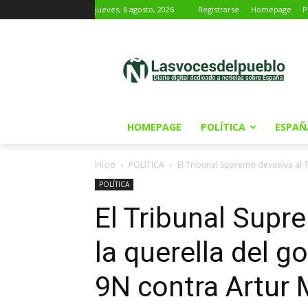
jueves, 6 agosto, 2026
Registrarse
Homepage
P
HOMEPAGE
POLÍTICA
ESPAÑ
Inicio
POLÍTICA
El Tribunal Supremo devuelva al TS
POLÍTICA
El Tribunal Supr
la querella del g
9N contra Artur