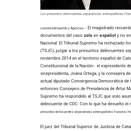
Los presuntos delincuentes separatistas antiespañoles Fran
El magistrado recuerda
Lasvocesdelpueblo y Agencias –
documentos del caso
solo
en
español
y no en 
Nacional. El Tribunal Supremo ha rechazado hoy 
(TSJC); juzgar a los presuntos delincuentes se
noviembre 2014 en el territorio español de Cata
Constitucional de la Nación-: el expresidente d
vicepresidenta, Joana Ortega; y la consejera de
actual diputado Convergencia Democrática de Ca
entonces Consejero de Presidencia de Artur Ma
Supremo ha respondido al TSJC que solo asumir
delincuente de CDC. Con lo que ha devuelto el
presuntos delincuentes separatistas antiespañoles Francesc Hom
El juez del Tribunal Superior de Justicia de Cat