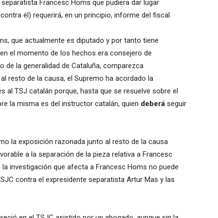
 separatista Francesc Homs que pudiera dar lugar
ontra él) requerirá, en un principio, informe del fiscal.
s, que actualmente es diputado y por tanto tiene
n en el momento de los hechos era consejero de
o de la generalidad de Cataluña, comparezca
o al resto de la causa, el Supremo ha acordado la
les al TSJ catalán porque, hasta que se resuelve sobre el
re la misma es del instructor catalán, quien
deberá
seguir
mo la exposición razonada junto al resto de la causa
 favorable a la separación de la pieza relativa a Francesc
e la investigación que afecta a Francesc Homs no puede
TSJC contra el expresidente separatista Artur Mas y las
eció en el TSJC asistido por un abogado, aunque sin la