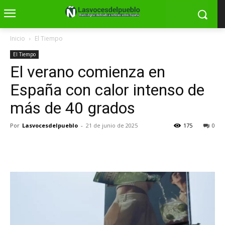
Inicio
El Tiempo
El Tiempo
El verano comienza en
España con calor intenso de
más de 40 grados
Por
Lasvocesdelpueblo
-
21 de junio de 2025
175
0