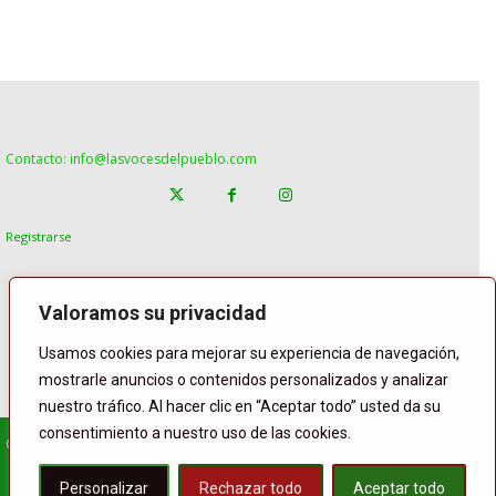
Contacto: info@lasvocesdelpueblo.com
Registrarse
Valoramos su privacidad
Usamos cookies para mejorar su experiencia de navegación,
mostrarle anuncios o contenidos personalizados y analizar
nuestro tráfico. Al hacer clic en “Aceptar todo” usted da su
consentimiento a nuestro uso de las cookies.
© Copyright Lasvocesdelpueblo
Homepage
POLÍTICA
ESPAÑA
GENTE
INTERNACIONAL
Personalizar
Rechazar todo
Aceptar todo