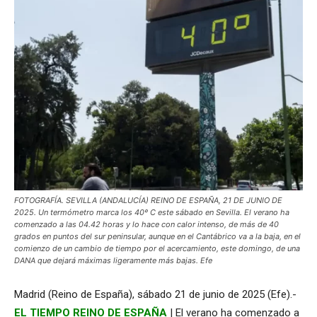
FOTOGRAFÍA. SEVILLA (ANDALUCÍA) REINO DE ESPAÑA, 21 DE JUNIO DE
2025. Un termómetro marca los 40º C este sábado en Sevilla. El verano ha
comenzado a las 04.42 horas y lo hace con calor intenso, de más de 40
grados en puntos del sur peninsular, aunque en el Cantábrico va a la baja, en el
comienzo de un cambio de tiempo por el acercamiento, este domingo, de una
DANA que dejará máximas ligeramente más bajas. Efe
Madrid (Reino de España), sábado 21 de junio de 2025 (Efe).-
EL TIEMPO REINO DE ESPAÑA
| El verano ha comenzado a