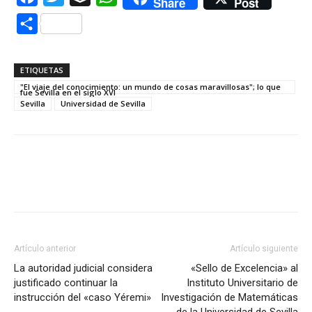
Share
Post
Compartir
ETIQUETAS
"El viaje del conocimiento: un mundo de cosas maravillosas"; lo que
fue Sevilla en el siglo XVI
Sevilla
Universidad de Sevilla
Artículo anterior
Artículo siguiente
La autoridad judicial considera
«Sello de Excelencia» al
justificado continuar la
Instituto Universitario de
instrucción del «caso Yéremi»
Investigación de Matemáticas
de la Universidad de Sevilla