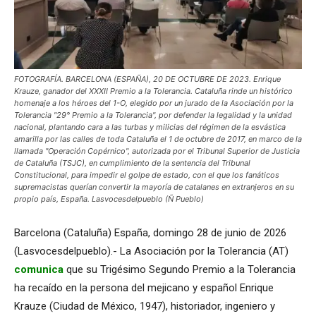
FOTOGRAFÍA. BARCELONA (ESPAÑA), 20 DE OCTUBRE DE 2023. Enrique
Krauze, ganador del XXXII Premio a la Tolerancia. Cataluña rinde un histórico
homenaje a los héroes del 1-O, elegido por un jurado de la Asociación por la
Tolerancia "29° Premio a la Tolerancia", por defender la legalidad y la unidad
nacional, plantando cara a las turbas y milicias del régimen de la esvástica
amarilla por las calles de toda Cataluña el 1 de octubre de 2017, en marco de la
llamada "Operación Copérnico", autorizada por el Tribunal Superior de Justicia
de Cataluña (TSJC), en cumplimiento de la sentencia del Tribunal
Constitucional, para impedir el golpe de estado, con el que los fanáticos
supremacistas querían convertir la mayoría de catalanes en extranjeros en su
propio país, España. Lasvocesdelpueblo (Ñ Pueblo)
Barcelona (Cataluña) España, domingo 28 de junio de 2026
(Lasvocesdelpueblo).- La Asociación por la Tolerancia (AT)
comunica
que su Trigésimo Segundo Premio a la Tolerancia
ha recaído en la persona del mejicano y español Enrique
Krauze (Ciudad de México, 1947), historiador, ingeniero y