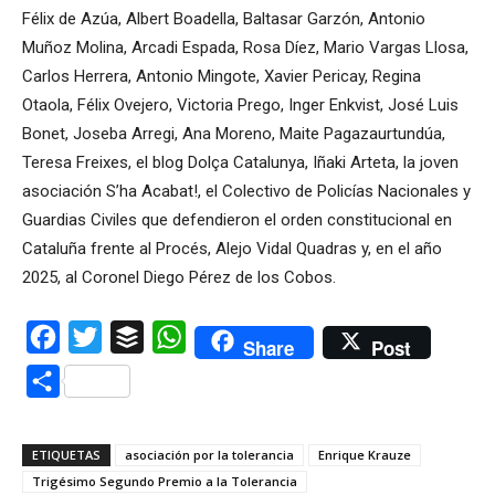
Félix de Azúa, Albert Boadella, Baltasar Garzón, Antonio
Muñoz Molina, Arcadi Espada, Rosa Díez, Mario Vargas Llosa,
Carlos Herrera, Antonio Mingote, Xavier Pericay, Regina
Otaola, Félix Ovejero, Victoria Prego, Inger Enkvist, José Luis
Bonet, Joseba Arregi, Ana Moreno, Maite Pagazaurtundúa,
Teresa Freixes, el blog Dolça Catalunya, Iñaki Arteta, la joven
asociación S’ha Acabat!, el Colectivo de Policías Nacionales y
Guardias Civiles que defendieron el orden constitucional en
Cataluña frente al Procés, Alejo Vidal Quadras y, en el año
2025, al Coronel Diego Pérez de los Cobos.
Facebook
Twitter
Buffer
WhatsApp
Share
Post
Compartir
ETIQUETAS
asociación por la tolerancia
Enrique Krauze
Trigésimo Segundo Premio a la Tolerancia