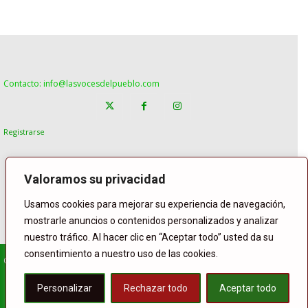
Contacto: info@lasvocesdelpueblo.com
Registrarse
Valoramos su privacidad
Usamos cookies para mejorar su experiencia de navegación,
mostrarle anuncios o contenidos personalizados y analizar
nuestro tráfico. Al hacer clic en “Aceptar todo” usted da su
consentimiento a nuestro uso de las cookies.
© Copyright Lasvocesdelpueblo
Homepage
POLÍTICA
ESPAÑA
GENTE
INTERNACIONAL
Personalizar
Rechazar todo
Aceptar todo
DEPORTE
El Tiempo
Lasvoces
Facebook
Twitter
Buffer
WhatsApp
Compartir