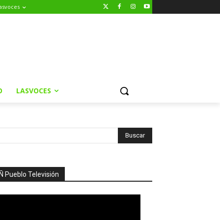
asvoces
O
LASVOCES
Ñ Pueblo Televisión