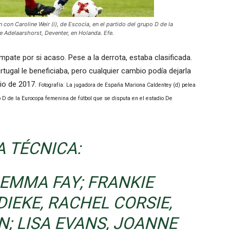
con Caroline Weir (i), de Escocia, en el partido del grupo D de la
e Adelaarshorst, Deventer, en Holanda. Efe.
pate por si acaso. Pese a la derrota, estaba clasificada.
rtugal le beneficiaba, pero cualquier cambio podía dejarla
lio de 2017.
Fotografía: La jugadora de España Mariona Caldentey (d) pelea
upo D de la Eurocopa femenina de fútbol que se disputa en el estadio De
A TÉCNICA:
EMMA FAY; FRANKIE
IEKE, RACHEL CORSIE,
; LISA EVANS, JOANNE