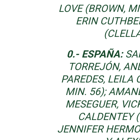
LOVE (BROWN, MIN
ERIN CUTHBE
(CLELLA
0.- ESPAÑA:
SA
TORREJÓN, AND
PAREDES, LEILA
MIN. 56); AMAN
MESEGUER, VIC
CALDENTEY (L
JENNIFER HERMOS