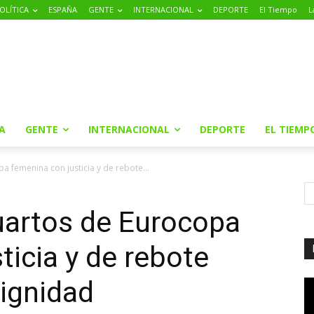
OLÍTICA
ESPAÑA
GENTE
INTERNACIONAL
DEPORTE
El Tiempo
L
A
GENTE
INTERNACIONAL
DEPORTE
EL TIEMP
a femenina con justicia y de rebote...
uartos de Eurocopa
ticia y de rebote
dignidad