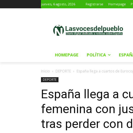
jueves, 6 agosto, 2026
Registrarse
Homepage
P
HOMEPAGE
POLÍTICA
ESPAÑ
Inicio
DEPORTE
España llega a cuartos de Eurocop
DEPORTE
España llega a c
femenina con jus
tras perder con 