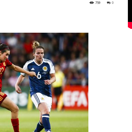
759
0