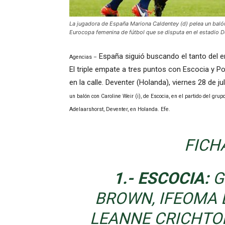
La jugadora de España Mariona Caldentey (d) pelea un balón 
Eurocopa femenina de fútbol que se disputa en el estadio D
España siguió buscando el tanto del em
Agencias –
El triple empate a tres puntos con Escocia y Po
en la calle. Deventer (Holanda), viernes 28 de ju
un balón con Caroline Weir (i), de Escocia, en el partido del gr
Adelaarshorst, Deventer, en Holanda. Efe.
FICH
1.- ESCOCIA:
G
BROWN, IFEOMA D
LEANNE CRICHTON