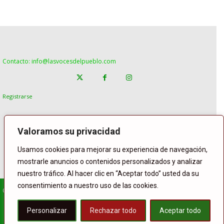
Contacto: info@lasvocesdelpueblo.com
Registrarse
Valoramos su privacidad
Usamos cookies para mejorar su experiencia de navegación,
mostrarle anuncios o contenidos personalizados y analizar
nuestro tráfico. Al hacer clic en “Aceptar todo” usted da su
consentimiento a nuestro uso de las cookies.
© Copyright Lasvocesdelpueblo
Homepage
POLÍTICA
ESPAÑA
GENTE
INTERNACIONAL
Personalizar
Rechazar todo
Aceptar todo
DEPORTE
El Tiempo
Lasvoces
Facebook
Twitter
Buffer
WhatsApp
Compartir