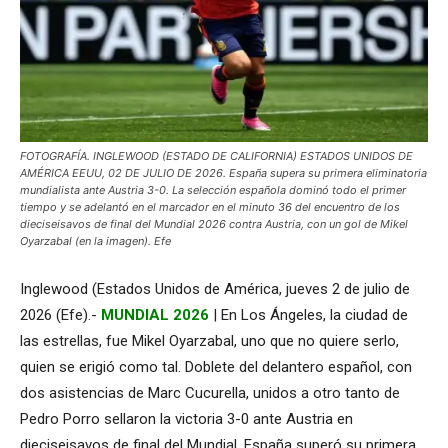
FOTOGRAFÍA. INGLEWOOD (ESTADO DE CALIFORNIA) ESTADOS UNIDOS DE
AMÉRICA EEUU, 02 DE JULIO DE 2026. España supera su primera eliminatoria
mundialista ante Austria 3-0. La selección española dominó todo el primer
tiempo y se adelantó en el marcador en el minuto 36 del encuentro de los
dieciseisavos de final del Mundial 2026 contra Austria, con un gol de Mikel
Oyarzabal (en la imagen). Efe
Inglewood (Estados Unidos de América, jueves 2 de julio de
2026 (Efe).-
MUNDIAL 2026
| En Los Ángeles, la ciudad de
las estrellas, fue Mikel Oyarzabal, uno que no quiere serlo,
quien se erigió como tal. Doblete del delantero español, con
dos asistencias de Marc Cucurella, unidos a otro tanto de
Pedro Porro sellaron la victoria 3-0 ante Austria en
dieciseisavos de final del Mundial. España superó su primera