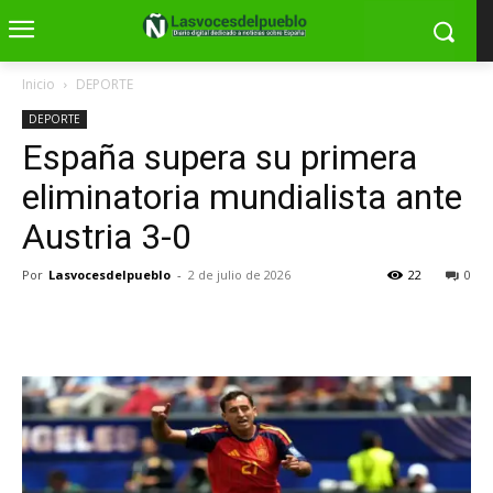
Inicio
DEPORTE
DEPORTE
España supera su primera
eliminatoria mundialista ante
Austria 3-0
Por
Lasvocesdelpueblo
-
2 de julio de 2026
22
0