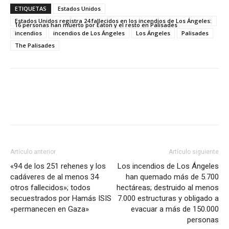
ETIQUETAS
Estados Unidos
Estados Unidos registra 24 fallecidos en los incendios de Los Ángeles:
16 personas han muerto por Eaton y el resto en Palisades
incendios
incendios de Los Ángeles
Los Ángeles
Palisades
The Palisades
Artículo anterior
Artículo siguiente
«94 de los 251 rehenes y los
Los incendios de Los Ángeles
cadáveres de al menos 34
han quemado más de 5.700
otros fallecidos»; todos
hectáreas; destruido al menos
secuestrados por Hamás ISIS
7.000 estructuras y obligado a
«permanecen en Gaza»
evacuar a más de 150.000
personas